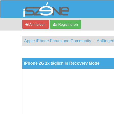
Anmelden
Registrieren
Apple iPhone Forum und Community
Anfänger
0 Bewertung(en) - 0 im Durchschnitt
1
2
3
4
5
iPhone 2G 1x täglich in Recovery Mode