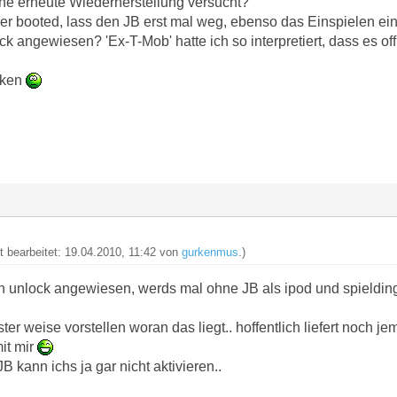
ne erneute Wiederherstellung versucht?
er booted, lass den JB erst mal weg, ebenso das Einspielen ei
k angewiesen? 'Ex-T-Mob' hatte ich so interpretiert, dass es offi
cken
zt bearbeitet: 19.04.2010, 11:42 von
gurkenmus
.)
inen unlock angewiesen, werds mal ohne JB als ipod und spieldi
ster weise vorstellen woran das liegt.. hoffentlich liefert noch
it mir
JB kann ichs ja gar nicht aktivieren..