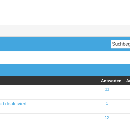
Antworten
A
11
d deaktiviert
1
12