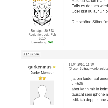
Hast du schon mal ei
Falls es danach wied
Oder bist du auf Unloc
Der schöne Silberrü
Beiträge: 30.543
Registriert seit: Feb
2010
Bewertung:
928
Suchen
19.04.2010, 11:30
gurkenmus
(Dieser Beitrag wurde zulet
Junior Member
ja, bin leider auf e
verhält.
aber kann mir in kein
tauscht sein iphone m
edit: ich depp.. ohne 