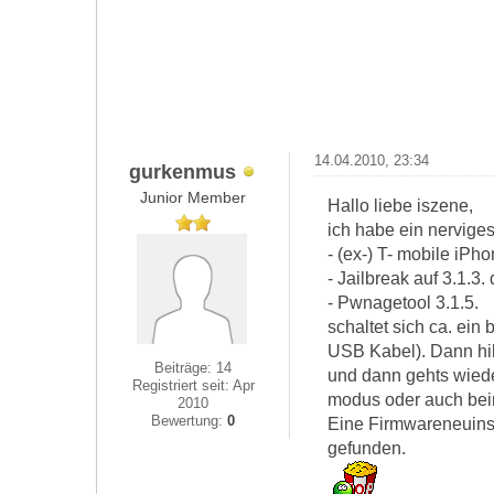
14.04.2010, 23:34
gurkenmus
Junior Member
Hallo liebe iszene,
ich habe ein nervige
- (ex-) T- mobile iPh
- Jailbreak auf 3.1.3.
- Pwnagetool 3.1.5.
schaltet sich ca. ein
USB Kabel). Dann hil
Beiträge: 14
und dann gehts wieder
Registriert seit: Apr
modus oder auch beim
2010
Bewertung:
0
Eine Firmwareneuinsta
gefunden.