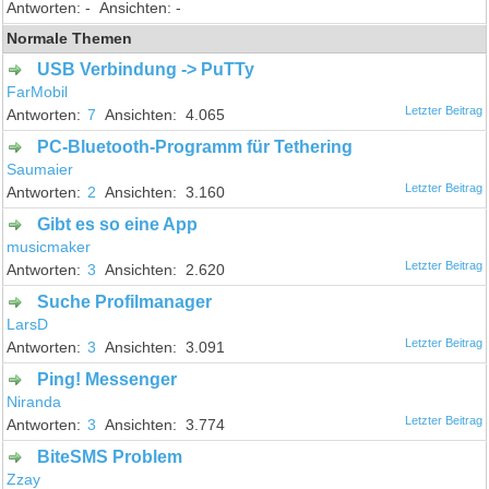
-
-
Normale Themen
USB Verbindung -> PuTTy
FarMobil
7
4.065
PC-Bluetooth-Programm für Tethering
Saumaier
2
3.160
Gibt es so eine App
musicmaker
3
2.620
Suche Profilmanager
LarsD
3
3.091
Ping! Messenger
Niranda
3
3.774
BiteSMS Problem
Zzay