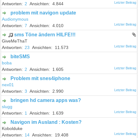
2
4.844
problem mit navigon update
Audionymous
7
4.010
sms Töne ändern HILFE!!!
GiveMeThaT
23
11.573
biteSMS
boba
2
1.605
Problem mit snes4iphone
nex01
3
2.990
bringen hd camera apps was?
slugg
1
1.639
Navigon im Ausland : Kosten?
Kobolduke
14
19.408