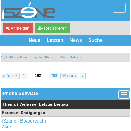
Anmelden
Registrieren
Neue
Letzten
News
Suche
Apple iPhone Forum
Apple - iPhone
iPhone Software
« Zurück
1
…
192
…
293
Weiter »
iPhone Software
Thema
/
Verfasser
Letzter Beitrag
Forenankündigungen
iSzene - Boardregeln
Chris