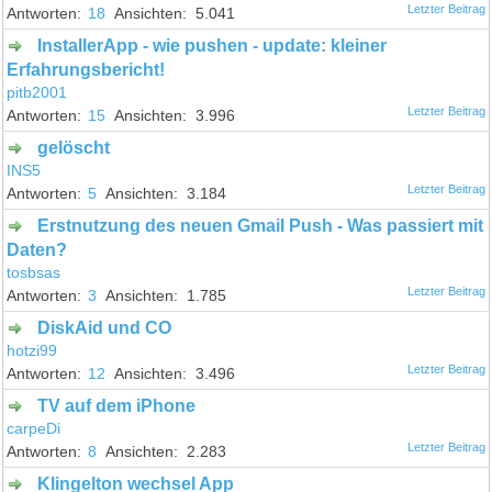
18
5.041
InstallerApp - wie pushen - update: kleiner
Erfahrungsbericht!
pitb2001
15
3.996
gelöscht
INS5
5
3.184
Erstnutzung des neuen Gmail Push - Was passiert mit
Daten?
tosbsas
3
1.785
DiskAid und CO
hotzi99
12
3.496
TV auf dem iPhone
carpeDi
8
2.283
Klingelton wechsel App