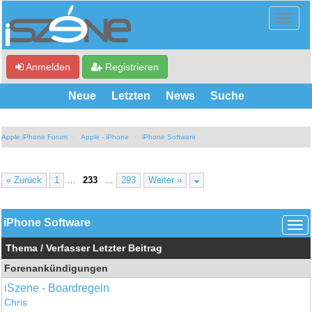
Anmelden
Registrieren
Neue
Letzten
News
Suche
Apple iPhone Forum
Apple - iPhone
iPhone Software
« Zurück
1
…
233
…
293
Weiter »
iPhone Software
Thema
/
Verfasser
Letzter Beitrag
Forenankündigungen
iSzene - Boardregeln
Chris