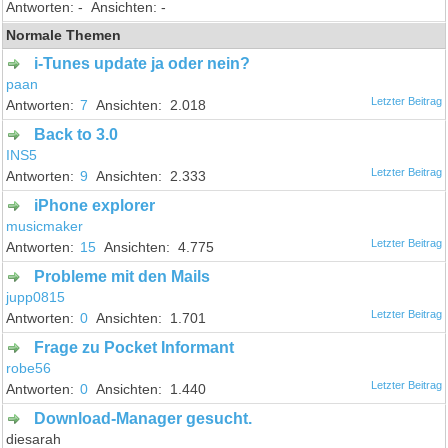
-
-
Normale Themen
i-Tunes update ja oder nein?
paan
7
2.018
Back to 3.0
INS5
9
2.333
iPhone explorer
musicmaker
15
4.775
Probleme mit den Mails
jupp0815
0
1.701
Frage zu Pocket Informant
robe56
0
1.440
Download-Manager gesucht.
diesarah