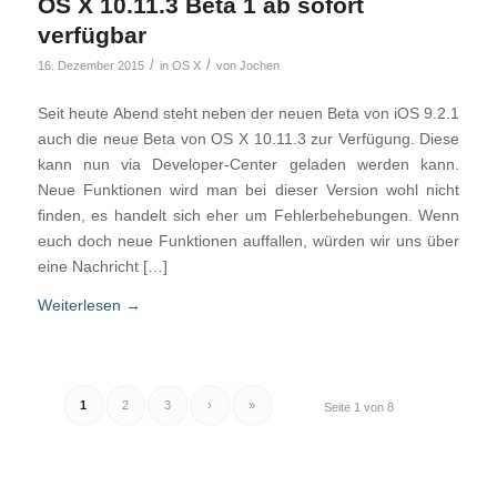
OS X 10.11.3 Beta 1 ab sofort
verfügbar
/
/
16. Dezember 2015
in
OS X
von
Jochen
Seit heute Abend steht neben der neuen Beta von iOS 9.2.1
auch die neue Beta von OS X 10.11.3 zur Verfügung. Diese
kann nun via Developer-Center geladen werden kann.
Neue Funktionen wird man bei dieser Version wohl nicht
finden, es handelt sich eher um Fehlerbehebungen. Wenn
euch doch neue Funktionen auffallen, würden wir uns über
eine Nachricht […]
Weiterlesen
→
1
2
3
›
»
Seite 1 von 8