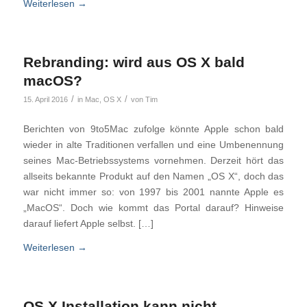
Weiterlesen
→
Rebranding: wird aus OS X bald
macOS?
/
/
15. April 2016
in
Mac
,
OS X
von
Tim
Berichten von 9to5Mac zufolge könnte Apple schon bald
wieder in alte Traditionen verfallen und eine Umbenennung
seines Mac-Betriebssystems vornehmen. Derzeit hört das
allseits bekannte Produkt auf den Namen „OS X“, doch das
war nicht immer so: von 1997 bis 2001 nannte Apple es
„MacOS“. Doch wie kommt das Portal darauf? Hinweise
darauf liefert Apple selbst. […]
Weiterlesen
→
OS X Installation kann nicht