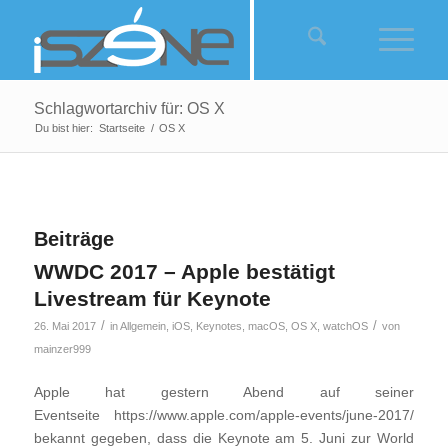
Schlagwortarchiv für: OS X
Du bist hier:
Startseite
/
OS X
Beiträge
WWDC 2017 – Apple bestätigt
Livestream für Keynote
/
/
26. Mai 2017
in
Allgemein
,
iOS
,
Keynotes
,
macOS
,
OS X
,
watchOS
von
mainzer999
Apple hat gestern Abend auf seiner
Eventseite https://www.apple.com/apple-events/june-2017/
bekannt gegeben, dass die Keynote am 5. Juni zur World