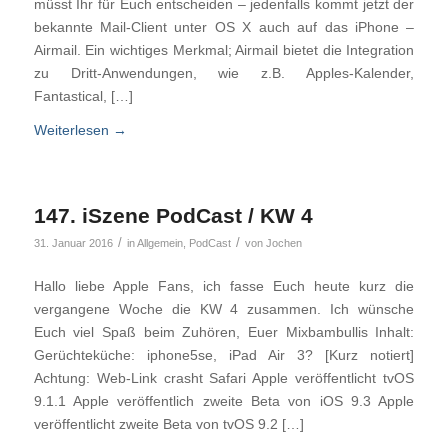
müsst Ihr für Euch entscheiden – jedenfalls kommt jetzt der
bekannte Mail-Client unter OS X auch auf das iPhone –
Airmail. Ein wichtiges Merkmal; Airmail bietet die Integration
zu Dritt-Anwendungen, wie z.B. Apples-Kalender,
Fantastical, […]
Weiterlesen
→
147. iSzene PodCast / KW 4
/
/
31. Januar 2016
in
Allgemein
,
PodCast
von
Jochen
Hallo liebe Apple Fans, ich fasse Euch heute kurz die
vergangene Woche die KW 4 zusammen. Ich wünsche
Euch viel Spaß beim Zuhören, Euer Mixbambullis Inhalt:
Gerüchteküche: iphone5se, iPad Air 3? [Kurz notiert]
Achtung: Web-Link crasht Safari Apple veröffentlicht tvOS
9.1.1 Apple veröffentlich zweite Beta von iOS 9.3 Apple
veröffentlicht zweite Beta von tvOS 9.2 […]