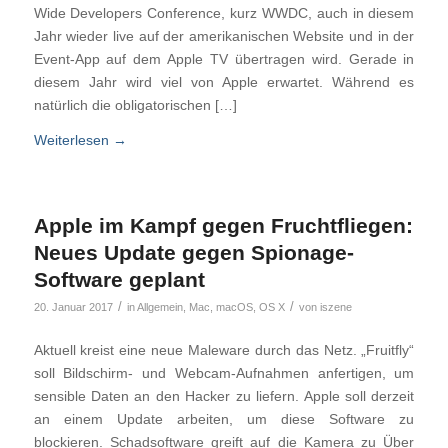
Wide Developers Conference, kurz WWDC, auch in diesem
Jahr wieder live auf der amerikanischen Website und in der
Event-App auf dem Apple TV übertragen wird. Gerade in
diesem Jahr wird viel von Apple erwartet. Während es
natürlich die obligatorischen […]
Weiterlesen
→
Apple im Kampf gegen Fruchtfliegen:
Neues Update gegen Spionage-
Software geplant
/
/
20. Januar 2017
in
Allgemein
,
Mac
,
macOS
,
OS X
von
iszene
Aktuell kreist eine neue Maleware durch das Netz. „Fruitfly“
soll Bildschirm- und Webcam-Aufnahmen anfertigen, um
sensible Daten an den Hacker zu liefern. Apple soll derzeit
an einem Update arbeiten, um diese Software zu
blockieren. Schadsoftware greift auf die Kamera zu Über