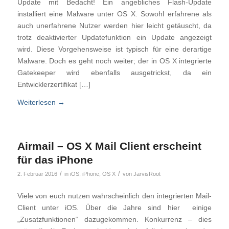
Update mit Bedacht! Ein angebliches Flash-Update
installiert eine Malware unter OS X. Sowohl erfahrene als
auch unerfahrene Nutzer werden hier leicht getäuscht, da
trotz deaktivierter Updatefunktion ein Update angezeigt
wird. Diese Vorgehensweise ist typisch für eine derartige
Malware. Doch es geht noch weiter; der in OS X integrierte
Gatekeeper wird ebenfalls ausgetrickst, da ein
Entwicklerzertifikat […]
Weiterlesen
→
Airmail – OS X Mail Client erscheint
für das iPhone
/
/
2. Februar 2016
in
iOS
,
iPhone
,
OS X
von
JarvisRoot
Viele von euch nutzen wahrscheinlich den integrierten Mail-
Client unter iOS. Über die Jahre sind hier einige
„Zusatzfunktionen“ dazugekommen. Konkurrenz – dies