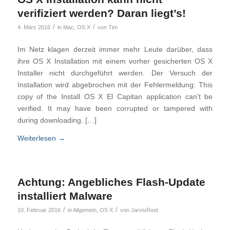
verifiziert werden? Daran liegt’s!
/
/
4. März 2016
in
Mac
,
OS X
von
Tim
Im Netz klagen derzeit immer mehr Leute darüber, dass
ihre OS X Installation mit einem vorher gesicherten OS X
Installer nicht durchgeführt werden. Der Versuch der
Installation wird abgebrochen mit der Fehlermeldung: This
copy of the Install OS X El Capitan application can’t be
verified. It may have been corrupted or tampered with
during downloading. […]
Weiterlesen
→
Achtung: Angebliches Flash-Update
installiert Malware
/
/
10. Februar 2016
in
Allgemein
,
OS X
von
JarvisRoot