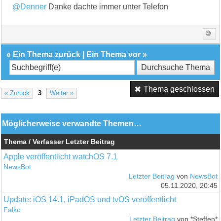
@Denner
Danke dachte immer unter Telefon
«
Ein Thema zurück
|
Ein Thema vor
»
Thema geschlossen
« Zurück
3
Weiter »
Möglicherweise verwandte Themen…
Thema / Verfasser
Letzter Beitrag
Apple veröffentlicht watchOS 7.1
NewsBot
Letzter Beitrag
von
NewsBot
05.11.2020, 20:45
Update: iOS 14.1, iPadOS und tvOS veröffentlicht
Falko
Letzter Beitrag
von *Steffen*