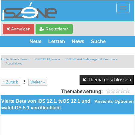
Anmelden
Registrieren
Neue
Letzten
News
Suche
Apple iPhone Forum
iSZENE Allgemein
iSZENE Ankündigungen & Feedback
Portal News
Thema geschlossen
« Zurück
3
Weiter »
Themabewertung:
Vierte Beta von iOS 12.1, tvOS 12.1 und
Ansichts-Optionen
watchOS 5.1 veröffentlicht