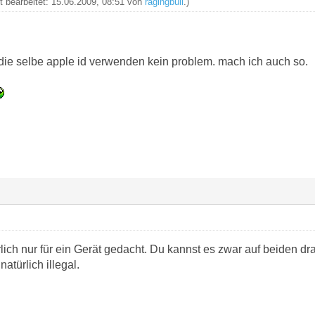
zt bearbeitet: 15.06.2009, 08:51 von
ragingbull
.)
ie selbe apple id verwenden kein problem. mach ich auch so.
lich nur für ein Gerät gedacht. Du kannst es zwar auf beiden d
natürlich illegal.