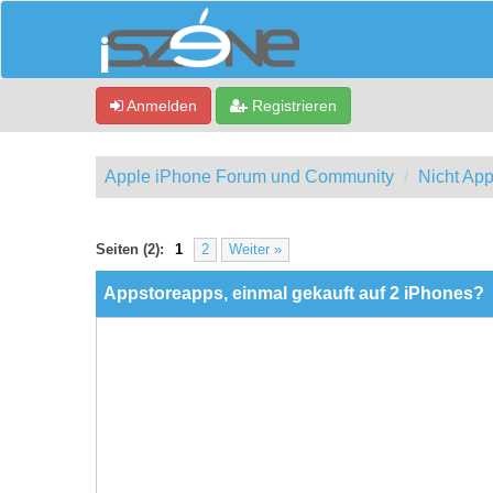
Anmelden
Registrieren
Apple iPhone Forum und Community
Nicht App
0 Bewertung(en) - 0 im Durchschnitt
1
2
3
4
5
Seiten (2):
1
2
Weiter »
Appstoreapps, einmal gekauft auf 2 iPhones?