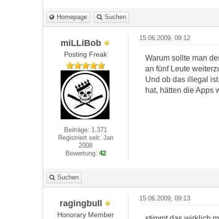
Homepage
Suchen
15.06.2009, 09:12
miLLiBob
Posting Freak
Warum sollte man den
an fünf Leute weiterz
Und ob das illegal is
hat, hätten die Apps
Beiträge: 1.371
Registriert seit: Jan
2008
Bewertung:
42
Suchen
15.06.2009, 09:13
ragingbull
Honorary Member
stimmt das wirklich 