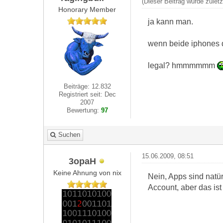
(Dieser Beitrag wurde zulet
Honorary Member
ja kann man.
wenn beide iphones d
legal? hmmmmmm
Beiträge: 12.832
Registriert seit: Dec
2007
Bewertung:
97
Suchen
15.06.2009, 08:51
3opaH
Keine Ahnung von nix
Nein, Apps sind natür
Account, aber das ist 