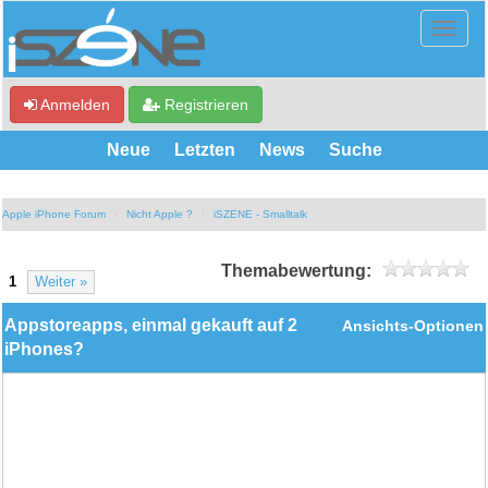
Anmelden
Registrieren
Neue
Letzten
News
Suche
Apple iPhone Forum
Nicht Apple ?
iSZENE - Smalltalk
Themabewertung:
1
Weiter »
Appstoreapps, einmal gekauft auf 2
Ansichts-Optionen
iPhones?