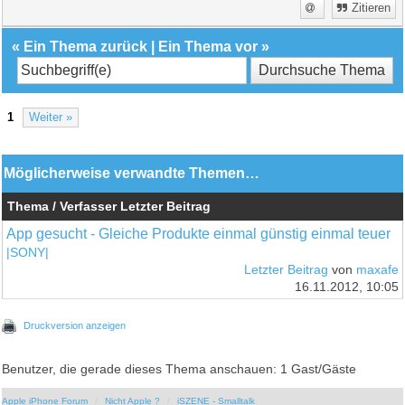
Zitieren
«
Ein Thema zurück
|
Ein Thema vor
»
1
Weiter »
Möglicherweise verwandte Themen…
Thema / Verfasser
Letzter Beitrag
App gesucht - Gleiche Produkte einmal günstig einmal teuer
|SONY|
Letzter Beitrag
von
maxafe
16.11.2012, 10:05
Druckversion anzeigen
Benutzer, die gerade dieses Thema anschauen: 1 Gast/Gäste
Apple iPhone Forum
Nicht Apple ?
iSZENE - Smalltalk