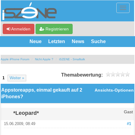
Anmelden
Registrieren
Neue
Letzten
News
Suche
Apple iPhone Forum
Nicht Apple ?
iSZENE - Smalltalk
Themabewertung:
1
Weiter »
Appstoreapps, einmal gekauft auf 2
Ansichts-Optionen
iPhones?
*Leopard*
Gast
15.06.2009, 08:49
#1