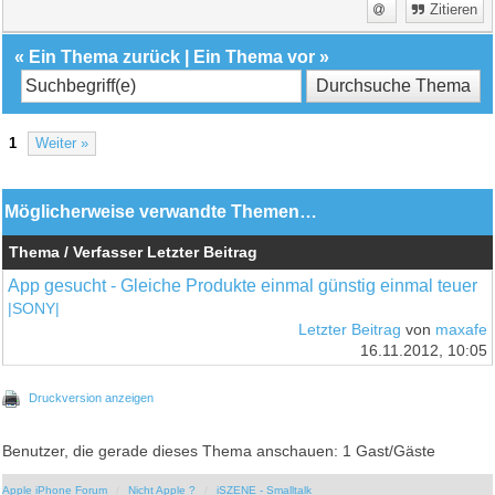
Zitieren
«
Ein Thema zurück
|
Ein Thema vor
»
1
Weiter »
Möglicherweise verwandte Themen…
Thema / Verfasser
Letzter Beitrag
App gesucht - Gleiche Produkte einmal günstig einmal teuer
|SONY|
Letzter Beitrag
von
maxafe
16.11.2012, 10:05
Druckversion anzeigen
Benutzer, die gerade dieses Thema anschauen: 1 Gast/Gäste
Apple iPhone Forum
Nicht Apple ?
iSZENE - Smalltalk