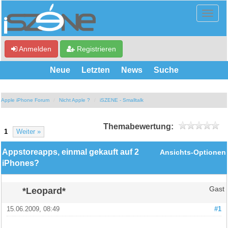
Anmelden
Registrieren
Neue
Letzten
News
Suche
Apple iPhone Forum
Nicht Apple ?
iSZENE - Smalltalk
Themabewertung:
1
Weiter »
Appstoreapps, einmal gekauft auf 2
Ansichts-Optionen
iPhones?
*Leopard*
Gast
15.06.2009, 08:49
#1