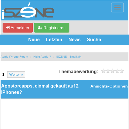
Anmelden
Registrieren
Neue
Letzten
News
Suche
Apple iPhone Forum
Nicht Apple ?
iSZENE - Smalltalk
Themabewertung:
1
Weiter »
Appstoreapps, einmal gekauft auf 2
Ansichts-Optionen
iPhones?