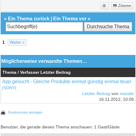
Zitieren
«
Ein Thema zurück
|
Ein Thema vor
»
1
Weiter »
Möglicherweise verwandte Themen…
Thema / Verfasser
Letzter Beitrag
App gesucht - Gleiche Produkte einmal günstig einmal teuer
|SONY|
Letzter Beitrag
von
maxafe
16.11.2012, 10:05
Druckversion anzeigen
Benutzer, die gerade dieses Thema anschauen: 1 Gast/Gäste