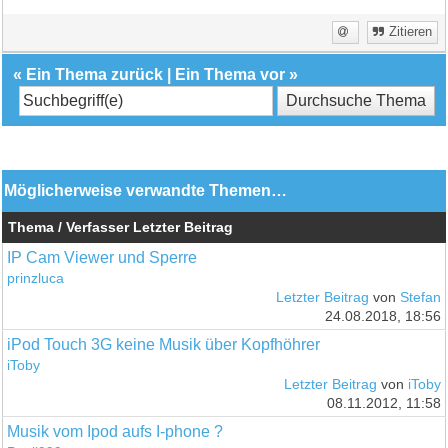
Zitieren
«
Ein Thema zurück
|
Ein Thema vor
»
Möglicherweise verwandte Themen…
Thema / Verfasser
Letzter Beitrag
IP Cam Viewer und Sperre
prinzluca
Letzter Beitrag
von
Stefan
24.08.2018, 18:56
iPod Touch 3G keine Musik über Kopfhöhrer
iToby
Letzter Beitrag
von
iToby
08.11.2012, 11:58
Musik vom Ipod aufs I-phone ?