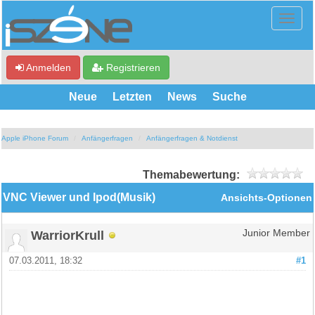
Anmelden
Registrieren
Neue
Letzten
News
Suche
Apple iPhone Forum
Anfängerfragen
Anfängerfragen & Notdienst
Themabewertung:
VNC Viewer und Ipod(Musik)
Ansichts-Optionen
WarriorKrull
Junior Member
07.03.2011, 18:32
#1