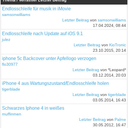
Thema / Verfasser
Letzter Beitrag
Endlosschleife für musik in iMovie
samsonwilliams
Letzter Beitrag
von
samsonwilliams
17.04.2024, 08:44
Endlosschleife nach Update auf iOS 9.1
julez
Letzter Beitrag
von
KioTronic
23.10.2015, 20:14
iphone 5c Backcover unter Apfellogo verzogen
flo30977
Letzter Beitrag
von *Leopard*
03.12.2014, 20:03
iPhone 4 aus Wartungszustand/Endlosschleife holen
tigerblade
Letzter Beitrag
von
tigerblade
03.05.2014, 16:43
Schwarzes Iphone 4 in weißes
muffinmen
Letzter Beitrag
von
Palme
30.05.2012, 16:47