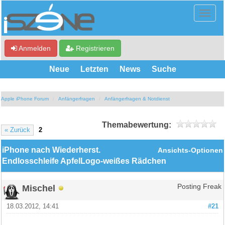
Anmelden
Registrieren
Neue
Letzten
News
Suche
Apple iPhone Forum
Anfängerfragen
Anfängerfragen & Notdienst
Themabewertung:
« Zurück
2
iPhone nach Wiederherst.
Ansichts-Optionen
Endlosschleife ApfelLogo-weißes Rädchen
Mischel
Posting Freak
18.03.2012, 14:41
#21