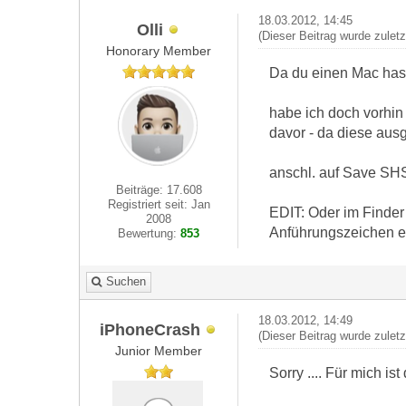
18.03.2012, 14:45
Olli
(Dieser Beitrag wurde zulet
Honorary Member
Da du einen Mac has
habe ich doch vorhin
davor - da diese aus
anschl. auf Save SHS
Beiträge: 17.608
Registriert seit: Jan
EDIT: Oder im Finde
2008
Anführungszeichen ei
Bewertung:
853
Suchen
18.03.2012, 14:49
iPhoneCrash
(Dieser Beitrag wurde zulet
Junior Member
Sorry .... Für mich 