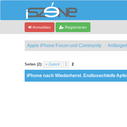
Anmelden
Registrieren
Apple iPhone Forum und Community
Anfänger
0 Bewertung(en) - 0 im Durchschnitt
1
2
3
4
5
Seiten (2):
« Zurück
1
2
iPhone nach Wiederherst. Endlosschleife Ap