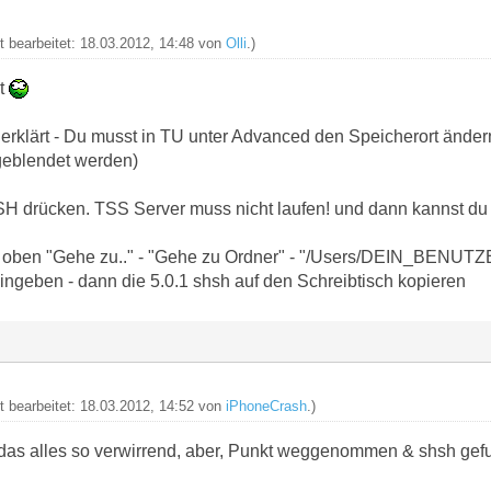
zt bearbeitet: 18.03.2012, 14:48 von
Olli
.)
t
 erklärt - Du musst in TU unter Advanced den Speicherort änd
geblendet werden)
H drücken. TSS Server muss nicht laufen! und dann kannst du 
r oben "Gehe zu.." - "Gehe zu Ordner" - "/Users/DEIN_BENU
ngeben - dann die 5.0.1 shsh auf den Schreibtisch kopieren
zt bearbeitet: 18.03.2012, 14:52 von
iPhoneCrash
.)
ist das alles so verwirrend, aber, Punkt weggenommen & shsh gef