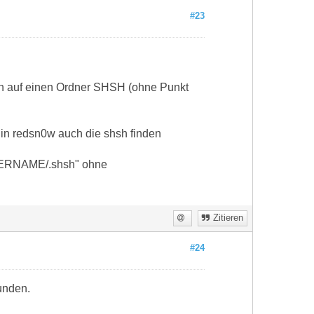
#23
ern auf einen Ordner SHSH (ohne Punkt
in redsn0w auch die shsh finden
TZERNAME/.shsh" ohne
Zitieren
#24
unden.