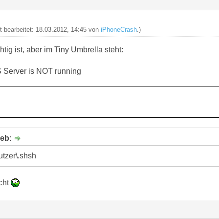
zt bearbeitet: 18.03.2012, 14:45 von
iPhoneCrash
.)
tig ist, aber im Tiny Umbrella steht:
S Server is NOT running
ieb:
tzer\.shsh
icht