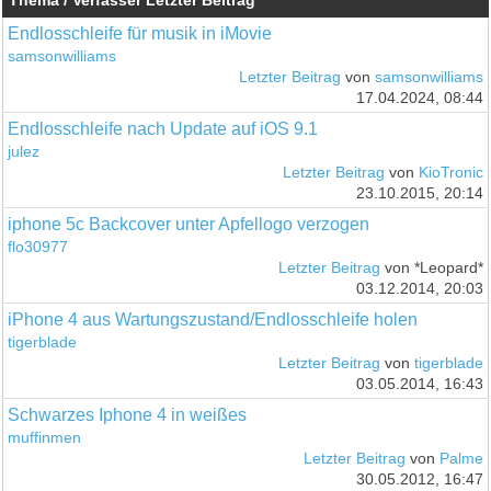
Thema / Verfasser
Letzter Beitrag
Endlosschleife für musik in iMovie
samsonwilliams
Letzter Beitrag
von
samsonwilliams
17.04.2024, 08:44
Endlosschleife nach Update auf iOS 9.1
julez
Letzter Beitrag
von
KioTronic
23.10.2015, 20:14
iphone 5c Backcover unter Apfellogo verzogen
flo30977
Letzter Beitrag
von *Leopard*
03.12.2014, 20:03
iPhone 4 aus Wartungszustand/Endlosschleife holen
tigerblade
Letzter Beitrag
von
tigerblade
03.05.2014, 16:43
Schwarzes Iphone 4 in weißes
muffinmen
Letzter Beitrag
von
Palme
30.05.2012, 16:47