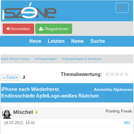
Anmelden
Registrieren
Neue
Letzten
News
Suche
Apple iPhone Forum
Anfängerfragen
Anfängerfragen & Notdienst
Themabewertung:
« Zurück
2
iPhone nach Wiederherst.
Ansichts-Optionen
Endlosschleife ApfelLogo-weißes Rädchen
Mischel
Posting Freak
18.03.2012, 14:41
#21