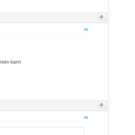
#5
lesen kann
#6