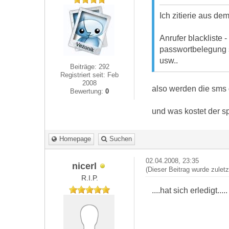
Ich zitierie aus dem t
Anrufer blackliste 
passwortbelegung s
usw..
Beiträge: 292
Registriert seit: Feb
2008
also werden die sms 
Bewertung:
0
und was kostet der sp
Homepage
Suchen
02.04.2008, 23:35
nicerl
(Dieser Beitrag wurde zulet
R.I.P.
....hat sich erledigt.....