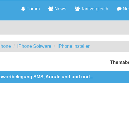
Forum
News
Tarifvergleich
Neu
iPhone
iPhone Software
iPhone Installer
Themabe
sswortbelegung SMS, Anrufe und und und...