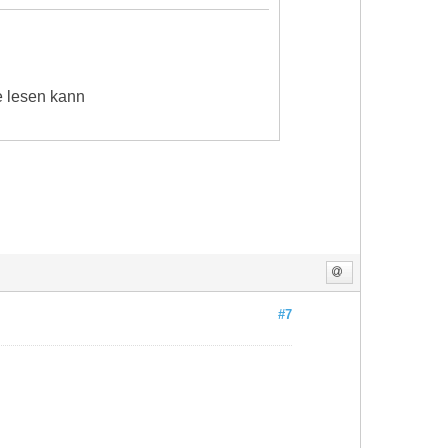
e lesen kann
#7