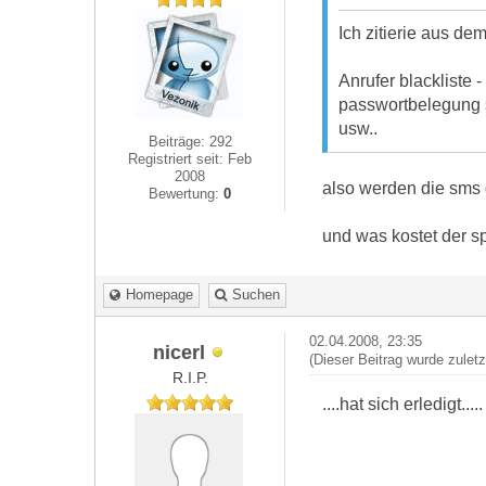
Ich zitierie aus dem t
Anrufer blackliste 
passwortbelegung s
usw..
Beiträge: 292
Registriert seit: Feb
2008
also werden die sms 
Bewertung:
0
und was kostet der sp
Homepage
Suchen
02.04.2008, 23:35
nicerl
(Dieser Beitrag wurde zulet
R.I.P.
....hat sich erledigt.....