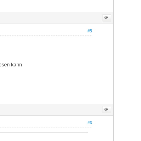
#5
lesen kann
#6