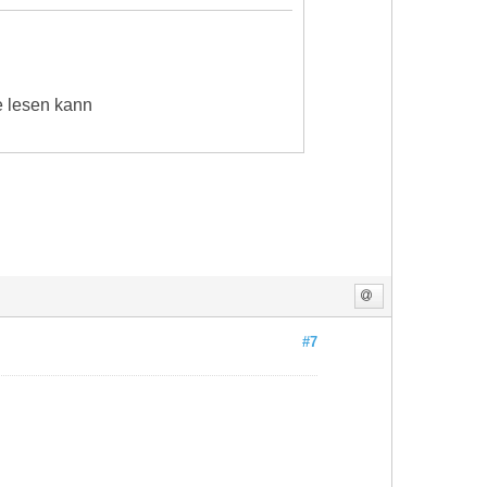
e lesen kann
#7