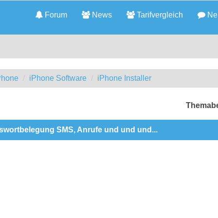
Forum
News
Tarifvergleich
Neu
iPhone
iPhone Software
iPhone Installer
Themabe
sswortbelegung SMS, Anrufe und und und...