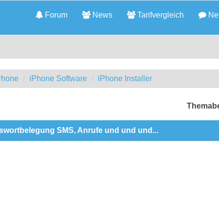
Forum
News
Tarifvergleich
Neu
iPhone
iPhone Software
iPhone Installer
Themabe
sswortbelegung SMS, Anrufe und und und...