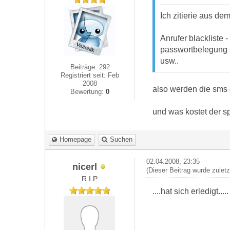
Ich zitierie aus dem t
Anrufer blackliste 
passwortbelegung s
usw..
Beiträge: 292
Registriert seit: Feb
2008
also werden die sms 
Bewertung:
0
und was kostet der sp
Homepage
Suchen
02.04.2008, 23:35
nicerl
(Dieser Beitrag wurde zulet
R.I.P.
....hat sich erledigt.....