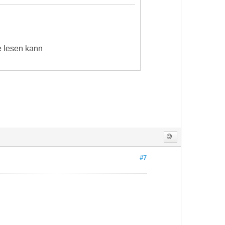
e lesen kann
#7