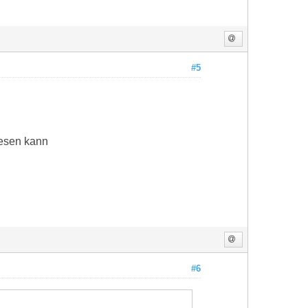
#5
lesen kann
#6