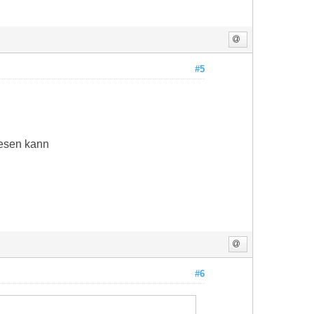
#5
lesen kann
#6