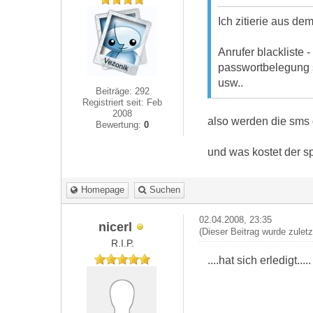
Ich zitierie aus dem t
Anrufer blackliste 
passwortbelegung s
usw..
Beiträge: 292
Registriert seit: Feb
2008
also werden die sms 
Bewertung:
0
und was kostet der sp
Homepage
Suchen
02.04.2008, 23:35
nicerl
(Dieser Beitrag wurde zulet
R.I.P.
....hat sich erledigt.....