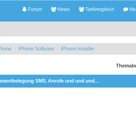
Forum
News
Tarifvergleich
Neu
iPhone
iPhone Software
iPhone Installer
Themabe
sswortbelegung SMS, Anrufe und und und...