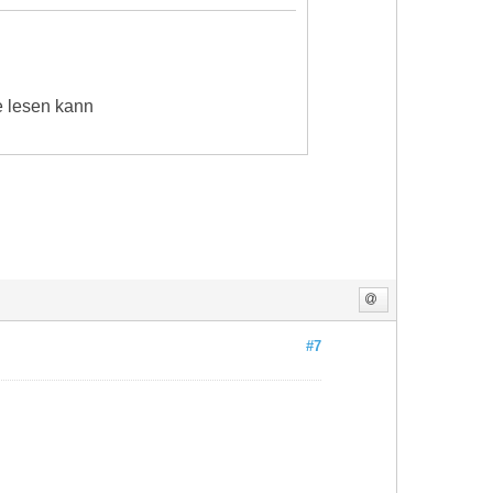
e lesen kann
#7