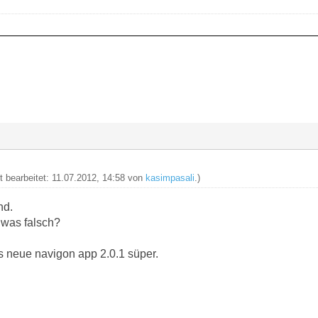
zt bearbeitet: 11.07.2012, 14:58 von
kasimpasali
.)
nd.
a was falsch?
s neue navigon app 2.0.1 süper.