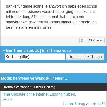
danke für deine schnelle antwort ich habe eben schon
mit neueste redsnow versucht aber ging nicht kommt
fehlermeldung 37,ist es normal. habe auch mit
snowbreeze ipsw erstellt kommt immer fehlermeldung
beim instalieren mit iTunes.
Zitieren
«
Ein Thema zurück
|
Ein Thema vor
»
Möglicherweise verwandte Themen…
Thema / Verfasser
Letzter Beitrag
Time Capsule ohne Internet Zugang nutzen.
Jens72
Letzter Beitrag
von
zimbo74