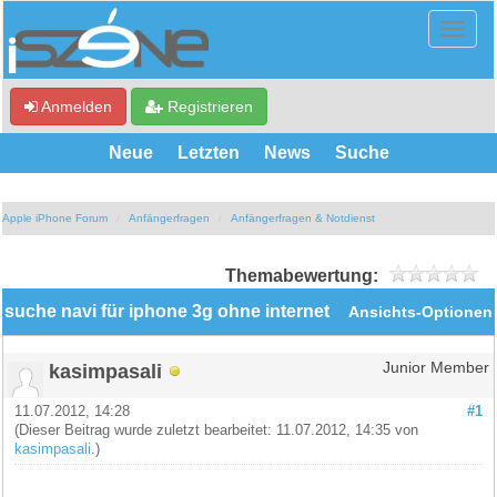
Anmelden
Registrieren
Neue
Letzten
News
Suche
Apple iPhone Forum
Anfängerfragen
Anfängerfragen & Notdienst
Themabewertung:
suche navi für iphone 3g ohne internet
Ansichts-Optionen
kasimpasali
Junior Member
11.07.2012, 14:28
#1
(Dieser Beitrag wurde zuletzt bearbeitet: 11.07.2012, 14:35 von
kasimpasali
.)