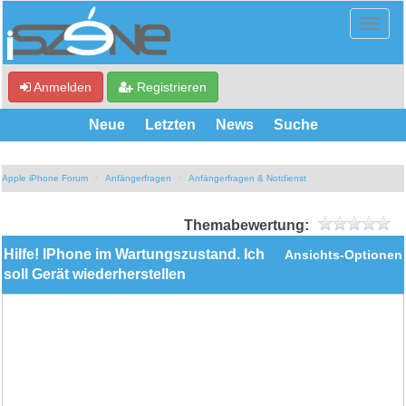
Anmelden
Registrieren
Neue
Letzten
News
Suche
Apple iPhone Forum
Anfängerfragen
Anfängerfragen & Notdienst
Themabewertung:
Hilfe! IPhone im Wartungszustand. Ich
Ansichts-Optionen
soll Gerät wiederherstellen