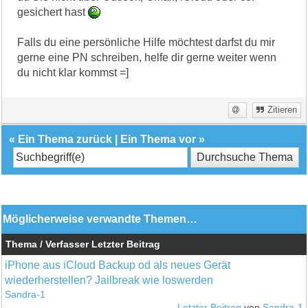
gesichert hast
Falls du eine persönliche Hilfe möchtest darfst du mir
gerne eine PN schreiben, helfe dir gerne weiter wenn
du nicht klar kommst =]
Zitieren
«
Ein Thema zurück
|
Ein Thema vor
»
Möglicherweise verwandte Themen…
Thema / Verfasser
Letzter Beitrag
iPhone aus iCloud Backup od als neues Gerät
wiederherstellen? Jailbreak wie loswerden
Sandra-1
Letzter Beitrag
von
Sandra-1