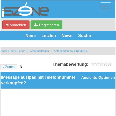
Anmelden
Registrieren
Neue
Letzten
News
Suche
Apple iPhone Forum
Anfängerfragen
Anfängerfragen & Notdienst
Themabewertung:
« Zurück
3
iMessage auf ipad mit Telefonnummer
Ansichts-Optionen
verknüpfen?