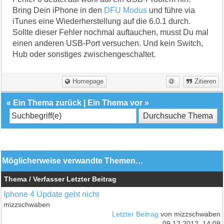
Bring Dein iPhone in den
DFU Modus
und führe via
iTunes eine Wiederherstellung auf die 6.0.1 durch.
Sollte dieser Fehler nochmal auftauchen, musst Du mal
einen anderen USB-Port versuchen. Und kein Switch,
Hub oder sonstiges zwischengeschaltet.
Homepage
Zitieren
«
Ein Thema zurück
|
Ein Thema vor
»
Möglicherweise verwandte Themen…
Thema / Verfasser
Letzter Beitrag
Iphone 4 Update geht nicht
mizzschwaben
Letzter Beitrag
von mizzschwaben
09.12.2012, 14:09