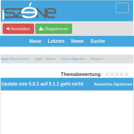
Anmelden
Registrieren
Neue
Letzten
News
Suche
Apple iPhone Forum
Apple - iPhone
iPhone Allgemein
iPhone 4
Themabewertung:
Update von 5.0.1 auf 5.1.1 geht nicht
Ansichts-Optionen