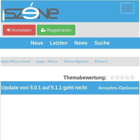
Anmelden
Registrieren
Neue
Letzten
News
Suche
Apple iPhone Forum
Apple - iPhone
iPhone Allgemein
iPhone 4
Themabewertung:
Update von 5.0.1 auf 5.1.1 geht nicht
Ansichts-Optionen