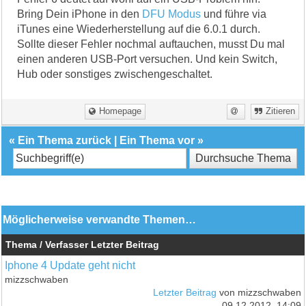
Bring Dein iPhone in den
DFU Modus
und führe via
iTunes eine Wiederherstellung auf die 6.0.1 durch.
Sollte dieser Fehler nochmal auftauchen, musst Du mal
einen anderen USB-Port versuchen. Und kein Switch,
Hub oder sonstiges zwischengeschaltet.
Homepage
Zitieren
«
Ein Thema zurück
|
Ein Thema vor
»
Möglicherweise verwandte Themen…
Thema / Verfasser
Letzter Beitrag
Iphone 4 Update geht nicht
mizzschwaben
Letzter Beitrag
von mizzschwaben
09.12.2012, 14:09