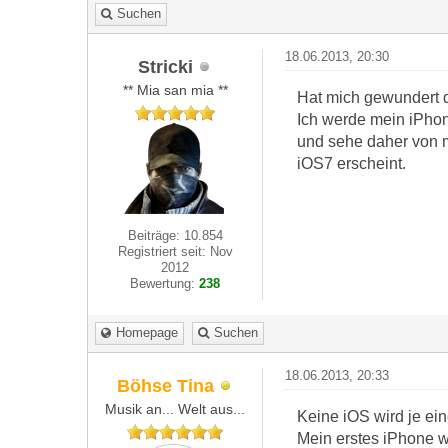
Suchen
18.06.2013, 20:30
Stricki
** Mia san mia **
Hat mich gewundert d
Ich werde mein iPhon
und sehe daher von me
iOS7 erscheint.
Beiträge: 10.854
Registriert seit: Nov
2012
Bewertung:
238
Homepage
Suchen
18.06.2013, 20:33
Böhse Tina
Musik an... Welt aus...
Keine iOS wird je ein
Mein erstes iPhone wa