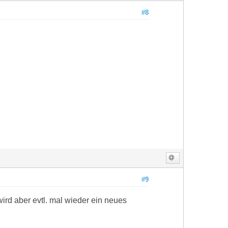
#8
#9
ird aber evtl. mal wieder ein neues