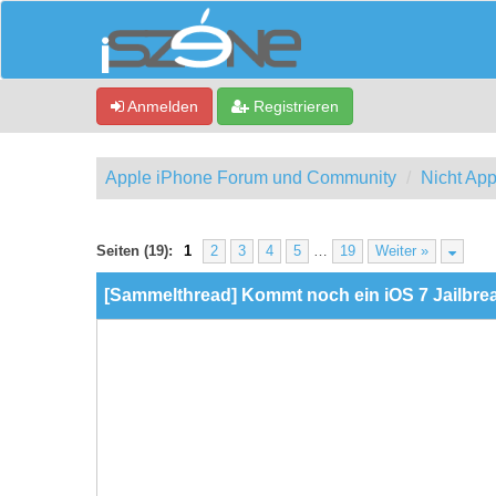
Anmelden
Registrieren
Apple iPhone Forum und Community
Nicht App
ewertung(en) - 0 im Durchschnitt
Seiten (19):
1
2
3
4
5
…
19
Weiter »
[Sammelthread] Kommt noch ein iOS 7 Jailbre