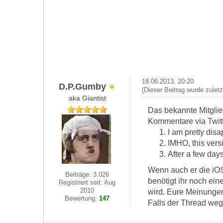
18.06.2013, 20:20
D.P.Gumby
(Dieser Beitrag wurde zulet
aka Giantist
Das bekannte Mitglie
Kommentare via Twitte
I am pretty disa
IMHO, this versi
After a few days
Wenn auch er die iOS 
Beiträge: 3.026
benötigt ihr noch ein
Registriert seit: Aug
2010
wird. Eure Meinungen
Bewertung:
147
Falls der Thread wege