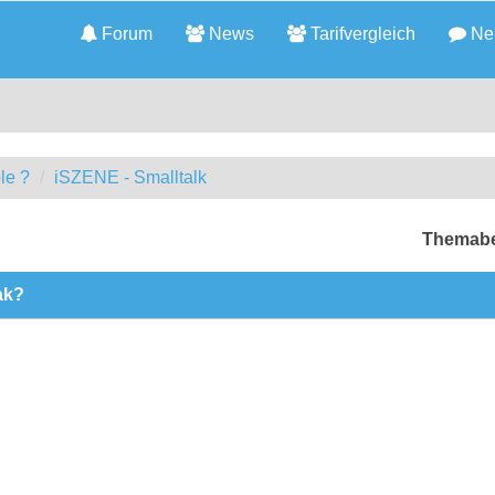
Forum
News
Tarifvergleich
Neu
le ?
iSZENE - Smalltalk
Themabe
ak?