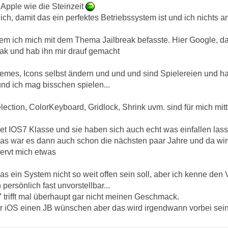
Apple wie die Steinzeit
ich, damit das ein perfektes Betriebssystem ist und ich nichts 
em ich mich mit dem Thema Jailbreak befasste. Hier Google, 
eak und hab ihn mir drauf gemacht
emes, Icons selbst ändern und und und sind Spielereien und ha
nd ich mag bisschen spielen...
ction, ColorKeyboard, Gridlock, Shrink uvm. sind für mich mitt
ndet IOS7 Klasse und sie haben sich auch echt was einfallen la
Das war es dann auch schon die nächsten paar Jahre und da wird
ervt mich etwas
as ein System nicht so weit offen sein soll, aber ich kenne den 
 persönlich fast unvorstellbar...
trifft mal überhaupt gar nicht meinen Geschmack.
er iOS einen JB wünschen aber das wird irgendwann vorbei sein 