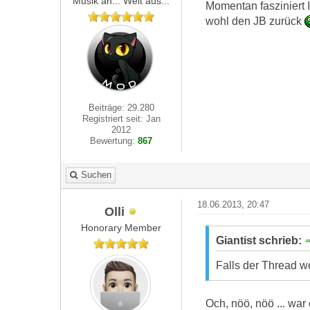
Musik an... Welt aus...
Momentan fasziniert 
wohl den JB zurück
Beiträge: 29.280
Registriert seit: Jan
2012
Bewertung:
867
Suchen
18.06.2013, 20:47
Olli
Honorary Member
Giantist schrieb:
Falls der Thread we
Och, nöö, nöö ... wa