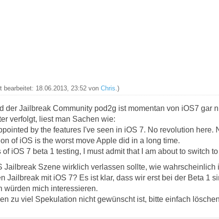
zt bearbeitet: 18.06.2013, 23:52 von
Chris
.)
d der Jailbreak Community pod2g ist momentan von iOS7 gar n
r verfolgt, liest man Sachen wie:
ppointed by the features I've seen in iOS 7. No revolution here. 
on of iOS is the worst move Apple did in a long time.
 of iOS 7 beta 1 testing, I must admit that I am about to switch t
Jailbreak Szene wirklich verlassen sollte, wie wahrscheinlich 
en Jailbreak mit iOS 7? Es ist klar, dass wir erst bei der Beta 1 
 würden mich interessieren.
n zu viel Spekulation nicht gewünscht ist, bitte einfach löschen