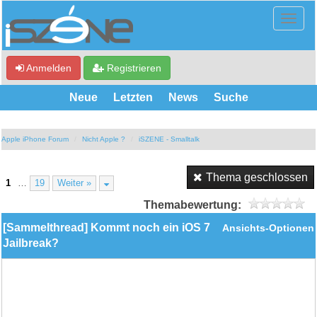
Anmelden
Registrieren
Neue
Letzten
News
Suche
Apple iPhone Forum
Nicht Apple ?
iSZENE - Smalltalk
Thema geschlossen
1
…
19
Weiter »
Themabewertung:
[Sammelthread] Kommt noch ein iOS 7
Ansichts-Optionen
Jailbreak?