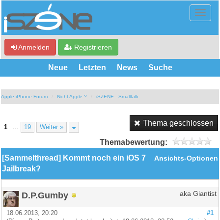
Anmelden
Registrieren
Neue
Letzten
News
Suche
Apple iPhone Forum
Nicht Apple ?
iSZENE - Smalltalk
Thema geschlossen
1
…
19
Weiter »
Themabewertung:
[Sammelthread] Kommt noch ein iOS 7
Ansichts-Optionen
Jailbreak?
D.P.Gumby
aka Giantist
18.06.2013, 20:20
#1