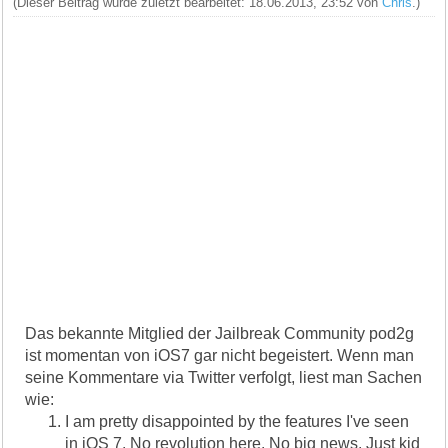
(Dieser Beitrag wurde zuletzt bearbeitet: 18.06.2013, 23:52 von
Chris
.)
Das bekannte Mitglied der Jailbreak Community pod2g
ist momentan von iOS7 gar nicht begeistert. Wenn man
seine Kommentare via Twitter verfolgt, liest man Sachen
wie:
I am pretty disappointed by the features I've seen
in iOS 7. No revolution here. No big news. Just kid