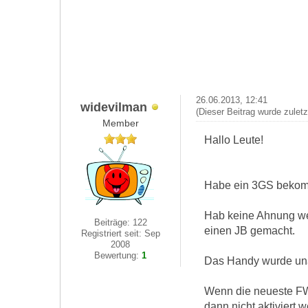
26.06.2013, 12:41
widevilman
(Dieser Beitrag wurde zulet
Member
Hallo Leute!
Habe ein 3GS bekomme
Hab keine Ahnung wel
Beiträge: 122
einen JB gemacht.
Registriert seit: Sep
2008
Bewertung:
1
Das Handy wurde unab
Wenn die neueste FW 
dann nicht aktiviert 