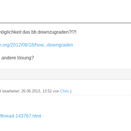
e möglichkeit das bb downzugraden?!?!
rn.org/2012/06/18/how...downgraden
e andere lösung?
zt bearbeitet: 26.06.2013, 13:52 von
Chris
.)
m/thread-143767.html