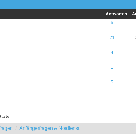
Antworten
A
5
21
4
1
5
Gäste
fragen
Anfängerfragen & Notdienst