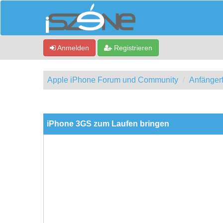
Anmelden
Registrieren
Apple iPhone Forum und Community
Anfänger
0 Bewertung(en) - 0 im Durchschnitt
1
2
3
4
5
iPhone 3GS zum Laufen bringen