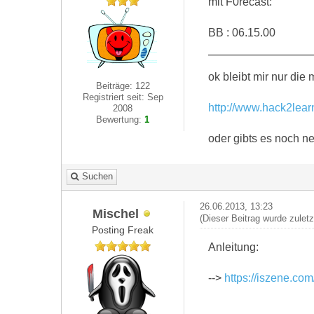
mit F0recast:
BB : 06.15.00
ok bleibt mir nur di
Beiträge: 122
Registriert seit: Sep
http://www.hack2lea
2008
Bewertung:
1
oder gibts es noch n
Suchen
26.06.2013, 13:23
Mischel
(Dieser Beitrag wurde zulet
Posting Freak
Anleitung:
-->
https://iszene.co