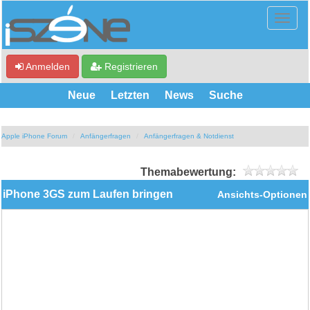
Anmelden
Registrieren
Neue
Letzten
News
Suche
Apple iPhone Forum
Anfängerfragen
Anfängerfragen & Notdienst
Themabewertung:
iPhone 3GS zum Laufen bringen
Ansichts-Optionen