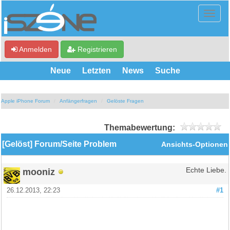
Anmelden
Registrieren
Neue
Letzten
News
Suche
Apple iPhone Forum
Anfängerfragen
Gelöste Fragen
Themabewertung:
[Gelöst] Forum/Seite Problem
Ansichts-Optionen
mooniz
Echte Liebe.
26.12.2013, 22:23
#1