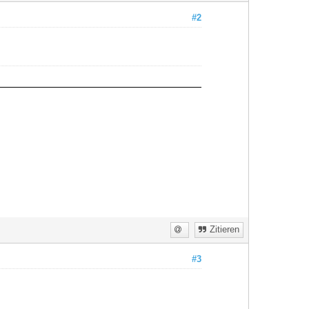
#2
Zitieren
#3