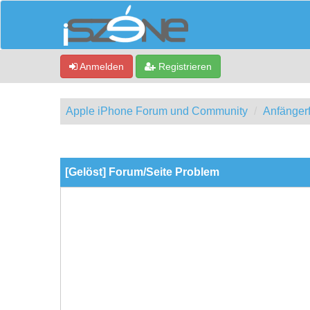
Anmelden
Registrieren
Apple iPhone Forum und Community
Anfänger
0 Bewertung(en) - 0 im Durchschnitt
1
2
3
4
5
[Gelöst] Forum/Seite Problem