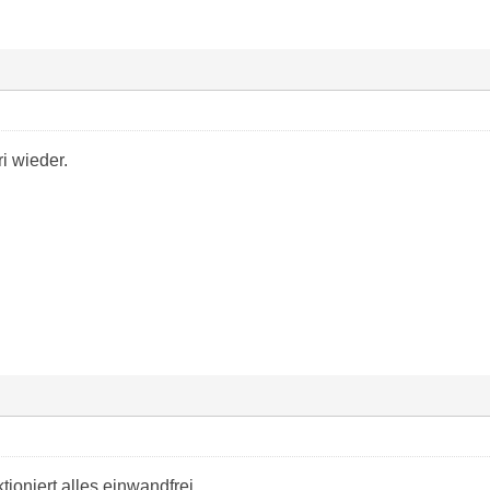
ri wieder.
tioniert alles einwandfrei.