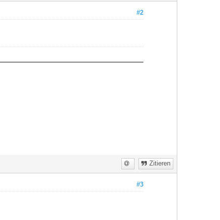
#2
Zitieren
#3