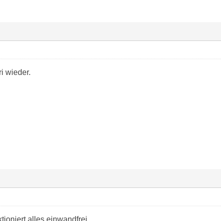
ri wieder.
tioniert alles einwandfrei.