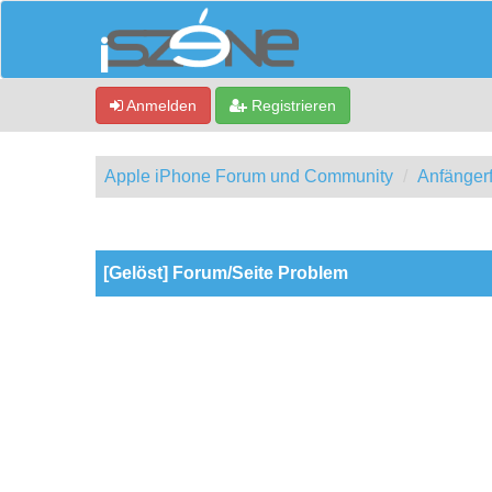
Anmelden
Registrieren
Apple iPhone Forum und Community
Anfänger
0 Bewertung(en) - 0 im Durchschnitt
1
2
3
4
5
[Gelöst] Forum/Seite Problem