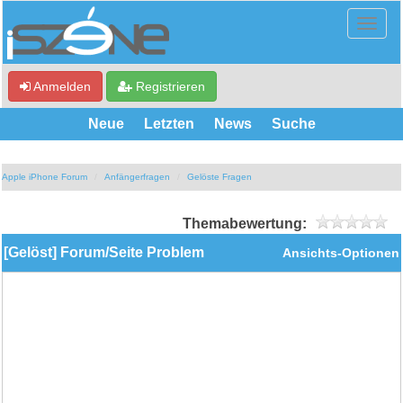
Anmelden
Registrieren
Neue
Letzten
News
Suche
Apple iPhone Forum
Anfängerfragen
Gelöste Fragen
Themabewertung:
[Gelöst] Forum/Seite Problem
Ansichts-Optionen