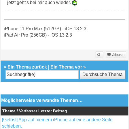
jetzt geht's bei mir auch wieder.
iPhone 11 Pro Max (512GB) - iOS 13.2.3
iPad Air Pro (256GB) - iOS 13.2.3
Zitieren
«
Ein Thema zurück
|
Ein Thema vor
»
Möglicherweise verwandte Themen…
Thema / Verfasser
Letzter Beitrag
[Gelöst] App auf meinem iPhone auf eine andere Seite
schieben.