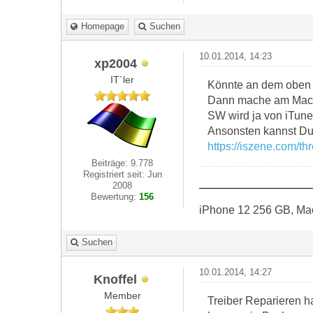
Homepage
Suchen
10.01.2014, 14:23
xp2004
IT`ler
Könnte an dem oben 
Dann mache am Mac ei
SW wird ja von iTune
Ansonsten kannst Du 
https://iszene.com/t
Beiträge: 9.778
Registriert seit: Jun
2008
Bewertung:
156
iPhone 12 256 GB, Ma
Suchen
10.01.2014, 14:27
Knoffel
Member
Treiber Reparieren h