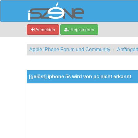
Anmelden
Registrieren
Apple iPhone Forum und Community
Anfänger
0 Bewertung(en) - 0 im Durchschnitt
1
2
3
4
5
[gelöst] iphone 5s wird von pc nicht erkannt