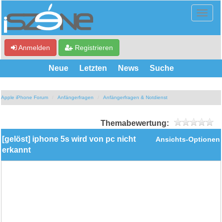
Anmelden
Registrieren
Neue
Letzten
News
Suche
Apple iPhone Forum
Anfängerfragen
Anfängerfragen & Notdienst
Themabewertung:
[gelöst] iphone 5s wird von pc nicht
Ansichts-Optionen
erkannt