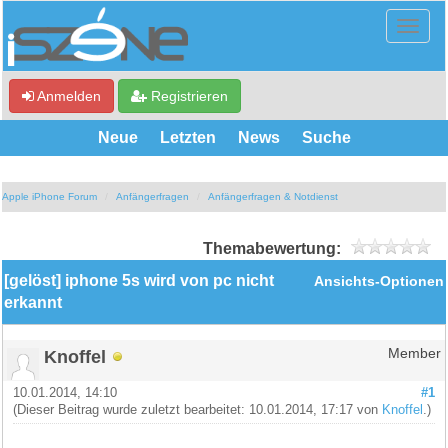
Anmelden
Registrieren
Neue
Letzten
News
Suche
Apple iPhone Forum
Anfängerfragen
Anfängerfragen & Notdienst
Themabewertung:
[gelöst] iphone 5s wird von pc nicht
Ansichts-Optionen
erkannt
Knoffel
Member
10.01.2014, 14:10
#1
(Dieser Beitrag wurde zuletzt bearbeitet: 10.01.2014, 17:17 von
Knoffel
.)