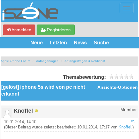
Anmelden
Registrieren
Neue
Letzten
News
Suche
Apple iPhone Forum
Anfängerfragen
Anfängerfragen & Notdienst
Themabewertung:
[gelöst] iphone 5s wird von pc nicht
Ansichts-Optionen
erkannt
Knoffel
Member
10.01.2014, 14:10
#1
(Dieser Beitrag wurde zuletzt bearbeitet: 10.01.2014, 17:17 von
Knoffel
.)