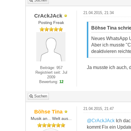
Suchen
21.04.2015, 21:34
CrAckJAck
Posting Freak
Böhse Tina schri
Neues WhatsApp Up
Aber ich musste "C
deaktivieren reich
Ja musste ich auch,
Beiträge: 957
Registriert seit: Jul
2009
Bewertung:
12
Suchen
21.04.2015, 21:47
Böhse Tina
Musik an... Welt aus...
@CrAckJAck
Ich dac
kommt Fix ein Updat