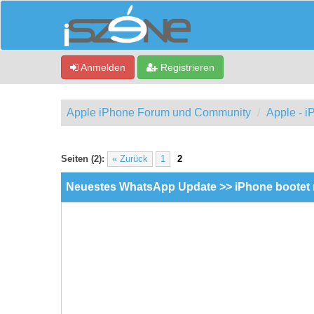
Anmelden
Registrieren
Apple iPhone Forum und Community
Apple - 
0 Bewertung(en) - 0 im Durchschnitt
1
2
3
4
5
Seiten (2):
« Zurück
1
2
Neuestes WhatsApp Update >> iPhone bootet