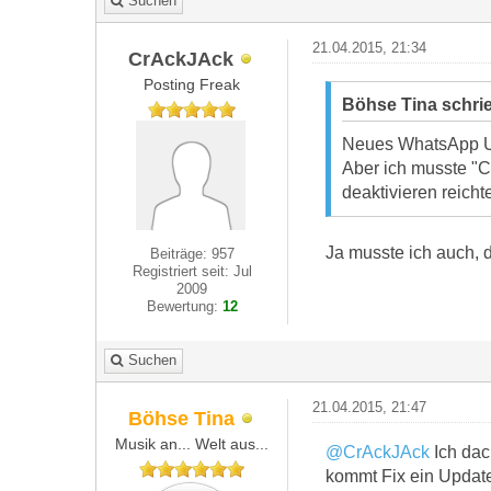
Suchen
21.04.2015, 21:34
CrAckJAck
Posting Freak
Böhse Tina schri
Neues WhatsApp Up
Aber ich musste "C
deaktivieren reich
Ja musste ich auch,
Beiträge: 957
Registriert seit: Jul
2009
Bewertung:
12
Suchen
21.04.2015, 21:47
Böhse Tina
Musik an... Welt aus...
@CrAckJAck
Ich dac
kommt Fix ein Updat