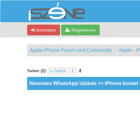
Anmelden
Registrieren
Apple iPhone Forum und Community
Apple - 
0 Bewertung(en) - 0 im Durchschnitt
1
2
3
4
5
Seiten (2):
« Zurück
1
2
Neuestes WhatsApp Update >> iPhone bootet