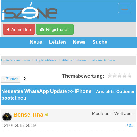
Anmelden
Registrieren
Neue
Letzten
News
Suche
Apple iPhone Forum
Apple - iPhone
iPhone Software
iPhone Software
Themabewertung:
« Zurück
2
Neuestes WhatsApp Update >> iPhone
Ansichts-Optionen
bootet neu
Böhse Tina
Musik an... Welt aus...
21.04.2015, 20:39
#21