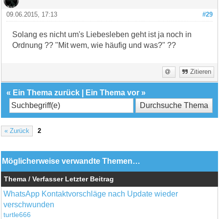
09.06.2015, 17:13
#29
Solang es nicht um's Liebesleben geht ist ja noch in
Ordnung ?? "Mit wem, wie häufig und was?" ??
Zitieren
«
Ein Thema zurück
|
Ein Thema vor
»
« Zurück
2
Möglicherweise verwandte Themen…
Thema / Verfasser
Letzter Beitrag
WhatsApp Kontaktvorschläge nach Update wieder
verschwunden
turtle666