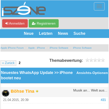
Anmelden
Registrieren
Neue
Letzten
News
Suche
Apple iPhone Forum
Apple - iPhone
iPhone Software
iPhone Software
Themabewertung:
« Zurück
2
Neuestes WhatsApp Update >> iPhone
Ansichts-Optionen
bootet neu
Böhse Tina
Musik an... Welt aus...
21.04.2015, 20:39
#21