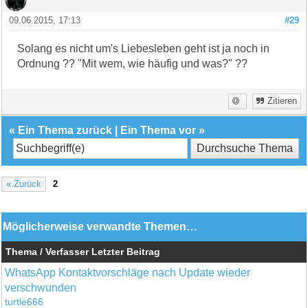
09.06.2015, 17:13
#29
Solang es nicht um's Liebesleben geht ist ja noch in
Ordnung ?? "Mit wem, wie häufig und was?" ??
Zitieren
«
Ein Thema zurück
|
Ein Thema vor
»
« Zurück
2
Möglicherweise verwandte Themen…
Thema / Verfasser
Letzter Beitrag
WhatsApp Kontaktvorschläge nach Update wieder
verschwunden
turtle666