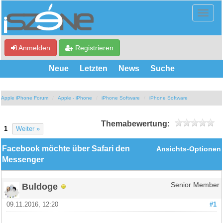
Anmelden
Registrieren
Neue
Letzten
News
Suche
Apple iPhone Forum
Apple - iPhone
iPhone Software
iPhone Software
Themabewertung:
1
Weiter »
Facebook möchte über Safari den
Ansichts-Optionen
Messenger
Buldoge
Senior Member
09.11.2016, 12:20
#1