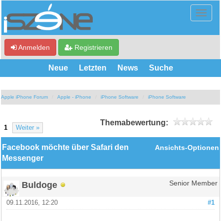
Anmelden
Registrieren
Neue
Letzten
News
Suche
Apple iPhone Forum
Apple - iPhone
iPhone Software
iPhone Software
Themabewertung:
1
Weiter »
Facebook möchte über Safari den
Ansichts-Optionen
Messenger
Buldoge
Senior Member
09.11.2016, 12:20
#1