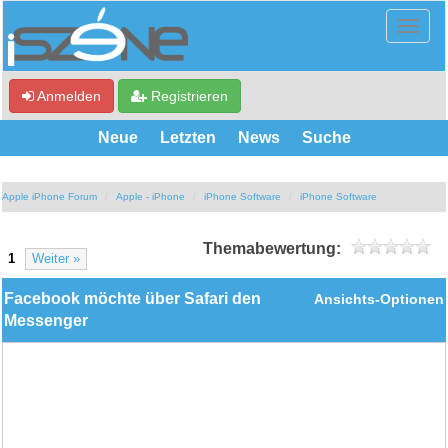
Anmelden
Registrieren
Neue
Letzten
News
Suche
Apple iPhone Forum
Apple - iPhone
iPhone Software
iPhone Software
Themabewertung:
1
Weiter »
Facebook möchte über Safari den
Ansichts-Optionen
Messenger