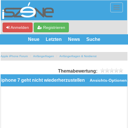
Anmelden
Registrieren
Neue
Letzten
News
Suche
Apple iPhone Forum
Anfängerfragen
Anfängerfragen & Notdienst
Themabewertung:
iphone 7 geht nicht wiederherzustellen
Ansichts-Optionen