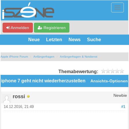
Anmelden
Registrieren
Neue
Letzten
News
Suche
Apple iPhone Forum
Anfängerfragen
Anfängerfragen & Notdienst
Themabewertung:
iphone 7 geht nicht wiederherzustellen
Ansichts-Optionen
rossi
Newbie
14.12.2016, 21:49
#1