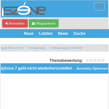
Anmelden
Registrieren
Neue
Letzten
News
Suche
Apple iPhone Forum
Anfängerfragen
Anfängerfragen & Notdienst
Themabewertung:
iphone 7 geht nicht wiederherzustellen
Ansichts-Optionen