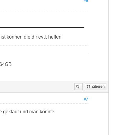
#6
t können die dir evtl. helfen
 64GB
Zitieren
#7
re geklaut und man könnte