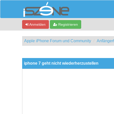
Anmelden
Registrieren
Apple iPhone Forum und Community
Anfänger
0 Bewertung(en) - 0 im Durchschnitt
1
2
3
4
5
iphone 7 geht nicht wiederherzustellen