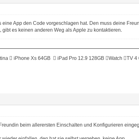
s eine App den Code vorgeschlagen hat. Den muss deine Freund
, gibt es keinen anderen Weg als Apple zu kontaktieren.
tina  iPhone Xs 64GB  iPad Pro 12.9 128GB Watch TV 4
reundin beim allerersten Einschalten und Konfigurieren eingege
wieder einfallen, den hat sie selbst vergeben, keine App.