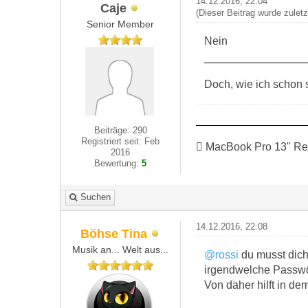
14.12.2016, 22:04
Caje
(Dieser Beitrag wurde zulet
Senior Member
Nein
Doch, wie ich schon s
Beiträge: 290
Registriert seit: Feb
 MacBook Pro 13" Re
2016
Bewertung:
5
Suchen
14.12.2016, 22:08
Böhse Tina
Musik an... Welt aus...
@rossi
du musst dich
irgendwelche Passwör
Von daher hilft in de