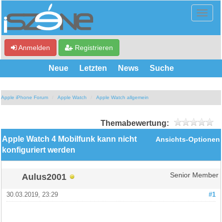
Anmelden
Registrieren
Neue
Letzten
News
Suche
Apple iPhone Forum
Apple Watch
Apple Watch allgemein
Themabewertung:
Apple Watch 4 Mobilfunk kann nicht
Ansichts-Optionen
konfiguriert werden
Aulus2001
Senior Member
30.03.2019, 23:29
#1